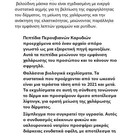
βελούδινη μάσκα που είναι σχεδιασμένη με ενεργά
συστατικά αιχμής για τη βελτίωση της σφριγηλότητας
του δέρματος, τη μείωση της χαλάρωσης και την
ανάκτηση της ελαστικότητας, μειώνοντας παράλληλα
την εμφάνιση λεπτών γραμμών και ρυτίδων.
Πεπτίδια Περουβιανών Καρυδιών
προερχόμενα από έναν αρχαίο σπόρο
γνωστό ως μια εξαιρετική πηγή αμινοξέων.
Αυτά τα πεπτίδια μειώνουν την εμφάνιση
χαλάρωσης του προσώπου και το κάνουν πιο
σφριγηλό.
Θαλάσσια βιολογικά εκχυλίσματα. Τα
συστατικά που προέρχονται από τον ωκεανό
είναι μια τεράστια τάση από το 2021 και μετά.
Τα εκχυλίσματα σε αυτή τη σύνθεση τονώνουν
το δέρμα και προσφέρουν άμεσο αποτέλεσμα
λίφτινγκ, για ορατή μείωση της χαλάρωσης
του δέρματος.
Σύμπλεγμα που συγκρατεί την υγρασία. Αυτός
ο συνδυασμός κόκκινων φυκιών και
υαλουρονικού νατρίου προσφέρει μακράς
διάρκειας ενυδατικά οφέλη, με αποτέλεσμα τη