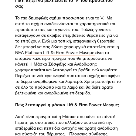
Γιατί αξίζει να βελτιώσετε το ‘V’ του προσώπου
σας
Το πιο δημοφιλές σχήμα προσώπου είναι το V. Με
αυτό το σχήμα αναδεικνύονται τα χαρακτηριστικά του
προσώπου σας και οι γωνίες του. Πολλές γυναίκες
καταφεύγουν σε ακριβές επεμβατικές θεραπείες για να
το επιτύχουν. Ενώ μια τοπική, επιφανειακή θεραπεία
δεν μπορεί να σας δώσει χειρουργικά αποτελέσματα, η
ΝΕΑ
Platinum Lift &; Firm Power Masque
είναι το
επόμενο καλύτερο πράγμα που θα μπορούσατε να
κάνετε! Η Μάσκα Σύσφιξης και Ανόρθωσης
χρησιμοποιείται και λειτουργεί το βράδυ ενώ κοιμάστε.
Περιέχει τα νεότερα ενεργά συστατικά αιχμής και αφήνει
το δέρμα ανορθωμένο και λαμπερό. Χρησιμοποιήστε το
σε όλο το πρόσωπο και το λαιμό και θα δείτε ορατά
βελτιωμένη και ανορθωμένη επιδερμίδα.
Πώς λειτουργεί η μάσκα
Lift & Firm Power Masque;
Αυτή είναι πραγματικά
η Mάσκα
που κάνει τα πάντα!
Γεμάτη με συστατικά που αλλάζουν ουσιαστικά την
επιδερμίδα και πεπτίδια αντοχής για ορατή ανόρθωση
και σύσφιξη του δέρματος. Πλούσιας σύνθεσης,