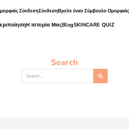
Ομορφιάς Σύνδεση
Σύνδεση
Βρείτε έναν Σύμβουλο Ομορφιά
εριποίηση
Η Ιστορία Μας
Blog
SKINCARE QUIZ
Search